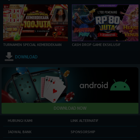
TURNAMEN SPECIAL KEMERDEKAAN
CASH DROP GAME EKSKLUSIF
DOWNLOAD
HUBUNGI KAMI
LINK ALTERNATIF
JADWAL BANK
SPONSORSHIP