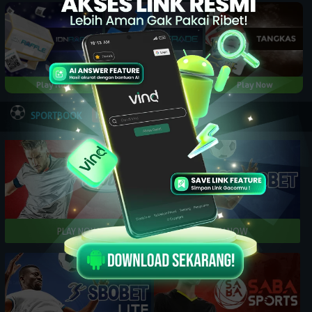
Play Now
Play Now
Play Now
NEW
SPORTBOOK