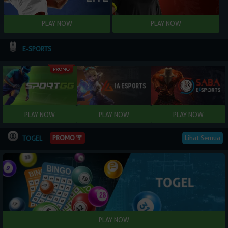
E-SPORTS
Lihat Semua
PROMO
TOGEL