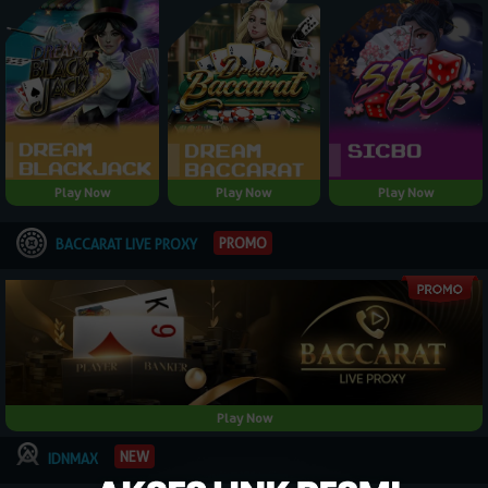
Play Now
Play Now
Play Now
PROMO
BACCARAT LIVE PROXY
Play Now
NEW
IDNMAX