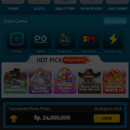
NEW
POKER
SLOTS
IDNLOTTERY
SPORTBOOKS
LIVE CASINO
TANGKAS
RTP
Slots Game
Lihat Semua
DEPOSIT
WITHDRAW
Idnslot
Pgsoft
Pragmatic
Slot Mania
No Limit City
PROMOSI
HOT PICK
RTP up to 97%
DOWNLOAD
REFERRAL
JACKPOT
Tournament Poker Prizes
06 August 2026
VIP MEMBER
Rp. 24,000,000
HUBUNGI KAMI